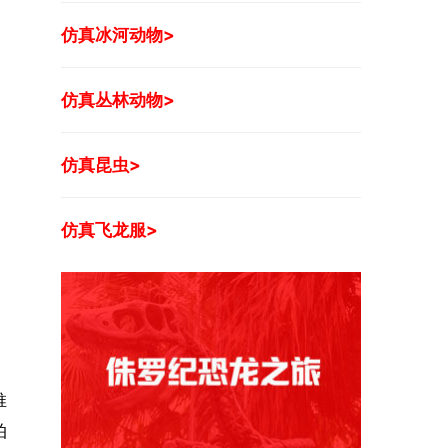
仿真冰河动物>
仿真丛林动物>
仿真昆虫>
仿真飞龙服>
推
拍