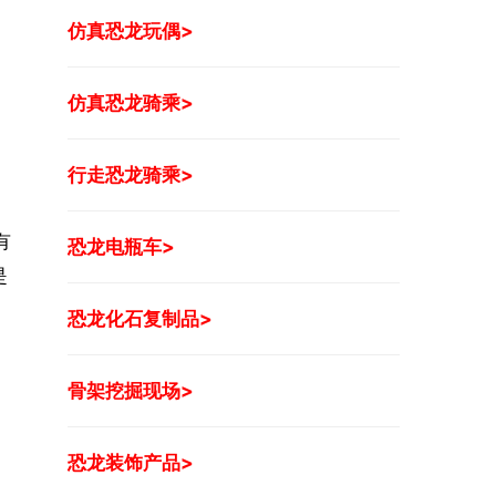
仿真恐龙玩偶>
仿真恐龙骑乘>
行走恐龙骑乘>
有
恐龙电瓶车>
是
恐龙化石复制品>
骨架挖掘现场>
恐龙装饰产品>