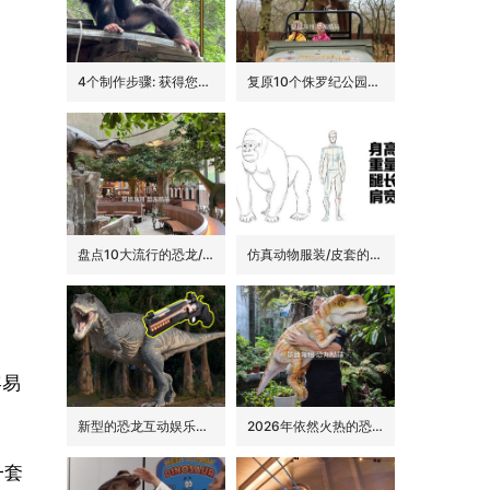
4个制作步骤: 获得您的动物手偶
复原10个侏罗纪公园里的经典恐龙品种
盘点10大流行的恐龙/侏罗纪主题花园餐吧的景观装饰
仿真动物服装/皮套的6大卖点
容易
。
新型的恐龙互动娱乐设备/设施: 激光枪射击启动恐龙
2026年依然火热的恐龙手偶道具
一套