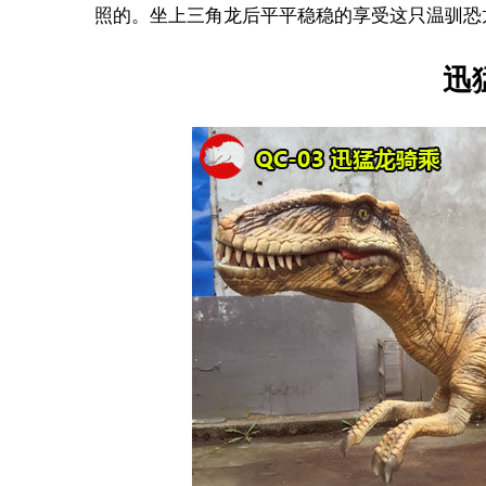
照的。坐上三角龙后平平稳稳的享受这只温驯恐
迅