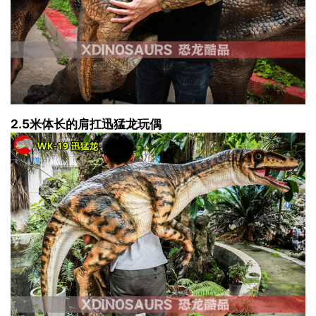
2.5米体长的肩扛迅猛龙玩偶