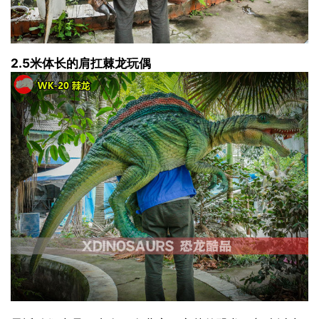
2.5米体长的肩扛棘龙玩偶