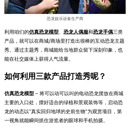
恐龙娱乐设备生产商
利用咱们的
仿真恐龙模型
、
恐龙人偶服
和
恐龙手偶
三类
产品，就可以在商城/商场里打造出很棒的互动恐龙主题
秀。通过主题秀，商城能给当地群众留下深刻印象，也
能在社交媒体上获得人气流量。
如何利用三款产品打造秀呢？
仿真恐龙模型
 – 将可以动可以叫的电动恐龙摆放在商城
主要的入口处，摆好适合的绿植和景观装饰等，启动恐
龙的动态以“真实回归地球的史前生物”为观赏项目，第
一视角就能瞬间抓住游览者的眼球和手机拍摄。