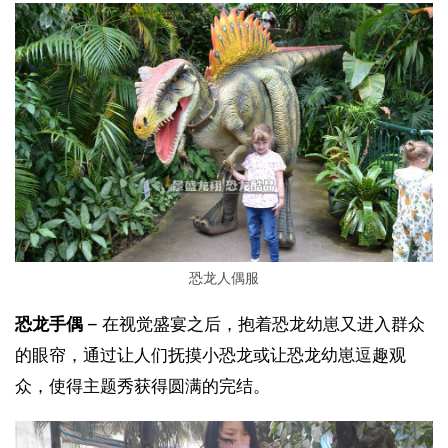
恐龙人偶服
恐龙手偶
 – 在视觉盛宴之后，抱着恐龙幼崽又进入群众
的眼帘，通过让人们抚摸小恐龙或让恐龙幼崽逗趣观
众，使得主题秀获得圆满的完结。