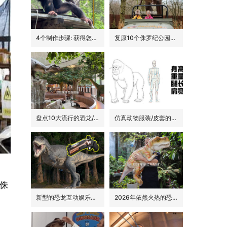
4个制作步骤: 获得您的动物手偶
复原10个侏罗纪公园里的经典恐龙品种
盘点10大流行的恐龙/侏罗纪主题花园餐吧的景观装饰
仿真动物服装/皮套的6大卖点
销侏
新型的恐龙互动娱乐设备/设施: 激光枪射击启动恐龙
2026年依然火热的恐龙手偶道具