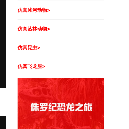
仿真冰河动物>
仿真丛林动物>
仿真昆虫>
仿真飞龙服>