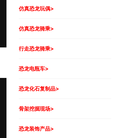
仿真恐龙玩偶>
仿真恐龙骑乘>
行走恐龙骑乘>
恐龙电瓶车>
恐龙化石复制品>
骨架挖掘现场>
恐龙装饰产品>