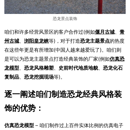
恐龙景点装饰
咱们和许多经营风景区的客户合作过(例如
偃月古城
、
青
州古城
、
浏阳皇龙峡
等)，对于打造
恐龙主题景点
的热度
在这些年更是有所增加(中国人越来越爱玩了)。咱们则
是可以为恐龙主题景点打造经典装饰的厂家(例如
仿真恐
龙模型
、
恐龙风格雕塑
、
史前时代地质地貌
、
恐龙化石
复制品
、
恐龙挖掘现场
等)。
逐一阐述咱们制造恐龙经典风格装
饰的优势：
仿真恐龙模型
 – 咱们制作过上百件实体比例的仿真电子