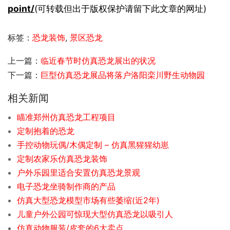
point/
(可转载但出于版权保护请留下此文章的网址)
标签：
恐龙装饰
,
景区恐龙
上一篇：
临近春节时仿真恐龙展出的状况
下一篇：
巨型仿真恐龙展品将落户洛阳栾川野生动物园
相关新闻
瞄准郑州仿真恐龙工程项目
定制抱着的恐龙
手控动物玩偶/木偶定制 – 仿真黑猩猩幼崽
定制农家乐仿真恐龙装饰
户外乐园里适合安置仿真恐龙景观
电子恐龙坐骑制作商的产品
仿真大型恐龙模型市场有些萎缩(近2年)
儿童户外公园可惊现大型仿真恐龙以吸引人
仿真动物服装/皮套的6大卖点