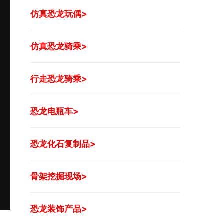
仿真恐龙玩偶>
仿真恐龙骑乘>
行走恐龙骑乘>
恐龙电瓶车>
恐龙化石复制品>
骨架挖掘现场>
恐龙装饰产品>