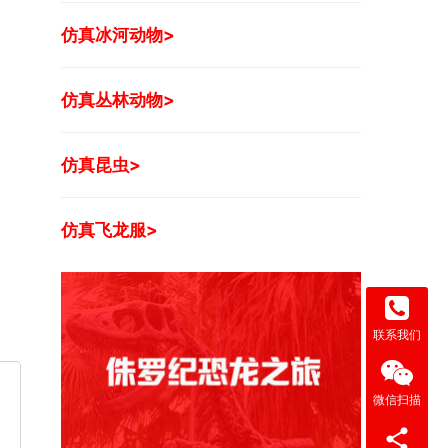
仿真冰河动物>
仿真丛林动物>
仿真昆虫>
仿真飞龙服>
联系我们
微信扫描