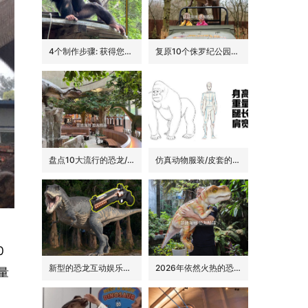
4个制作步骤: 获得您的动物手偶
复原10个侏罗纪公园里的经典恐龙品种
盘点10大流行的恐龙/侏罗纪主题花园餐吧的景观装饰
仿真动物服装/皮套的6大卖点
0
新型的恐龙互动娱乐设备/设施: 激光枪射击启动恐龙
2026年依然火热的恐龙手偶道具
量