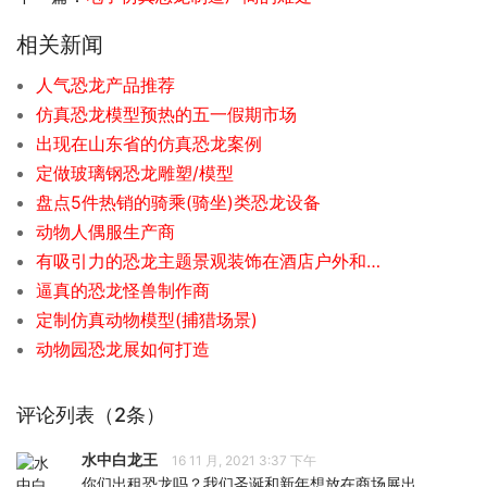
相关新闻
人气恐龙产品推荐
仿真恐龙模型预热的五一假期市场
出现在山东省的仿真恐龙案例
定做玻璃钢恐龙雕塑/模型
盘点5件热销的骑乘(骑坐)类恐龙设备
动物人偶服生产商
有吸引力的恐龙主题景观装饰在酒店户外和大堂中
逼真的恐龙怪兽制作商
定制仿真动物模型(捕猎场景)
动物园恐龙展如何打造
评论列表（2条）
水中白龙王
16 11 月, 2021 3:37 下午
你们出租恐龙吗？我们圣诞和新年想放在商场展出。