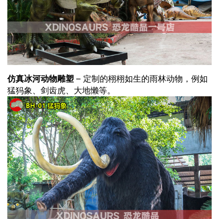
仿真冰河动物雕塑
– 定制的栩栩如生的雨林动物，例如
猛犸象、剑齿虎、大地懒等。