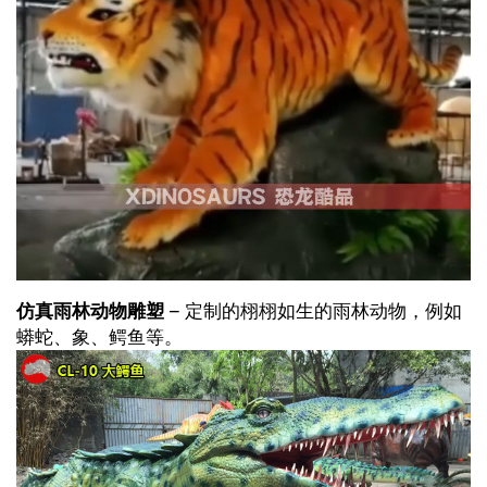
仿真雨林动物雕塑
– 定制的栩栩如生的雨林动物，例如
蟒蛇、象、鳄鱼等。