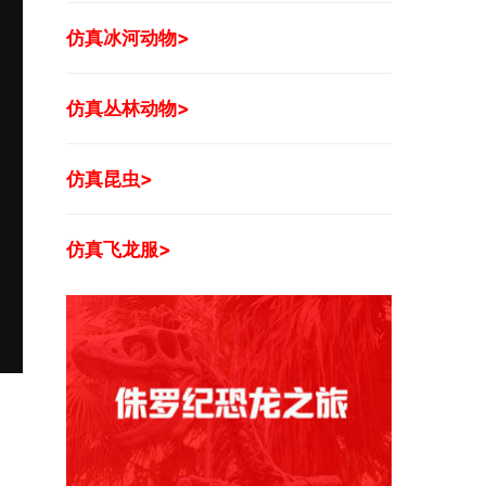
仿真冰河动物>
仿真丛林动物>
仿真昆虫>
仿真飞龙服>