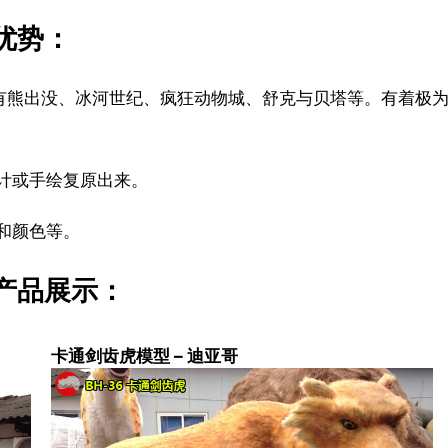
优势：
，有熊出没、冰河世纪、疯狂动物城、舒克与贝塔等。有着极
计或手绘复原出来。
和颜色等。
产品展示：
卡通剑齿虎模型 – 迪亚哥