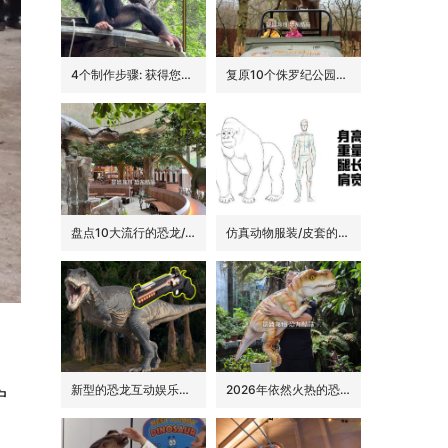
4个制作步骤: 获得您的动物手偶
复原10个侏罗纪公园里的经典恐龙品种
盘点10大流行的恐龙/侏罗纪主题花园餐吧的景观装饰
仿真动物服装/皮套的6大卖点
。
新型的恐龙互动娱乐设备/设施: 激光枪射击启动恐龙
2026年依然火热的恐龙手偶道具
户