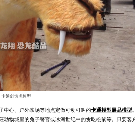
卡通剑齿虎模型
子中心、户外农场等地点定做可动可叫的
卡通模型展品模型
狂动物城里的兔子警官或冰河世纪中的贪吃松鼠等。只要客