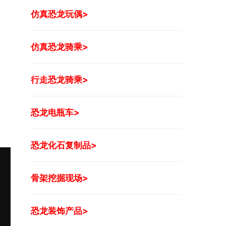
仿真恐龙玩偶>
仿真恐龙骑乘>
行走恐龙骑乘>
恐龙电瓶车>
恐龙化石复制品>
骨架挖掘现场>
恐龙装饰产品>