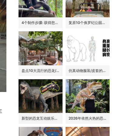
4个制作步骤: 获得您的动物手偶
复原10个侏罗纪公园里的经典恐龙品种
盘点10大流行的恐龙/侏罗纪主题花园餐吧的景观装饰
仿真动物服装/皮套的6大卖点
主
新型的恐龙互动娱乐设备/设施: 激光枪射击启动恐龙
2026年依然火热的恐龙手偶道具