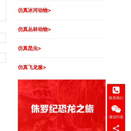
仿真冰河动物>
仿真丛林动物>
仿真昆虫>
仿真飞龙服>
联系我们
微信扫描