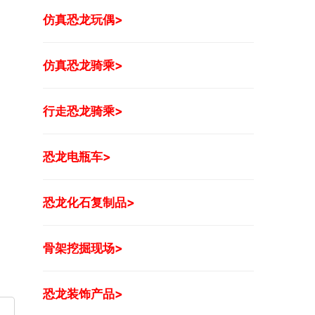
仿真恐龙玩偶>
仿真恐龙骑乘>
行走恐龙骑乘>
恐龙电瓶车>
恐龙化石复制品>
骨架挖掘现场>
恐龙装饰产品>