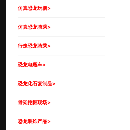
仿真恐龙玩偶>
仿真恐龙骑乘>
行走恐龙骑乘>
恐龙电瓶车>
恐龙化石复制品>
骨架挖掘现场>
恐龙装饰产品>