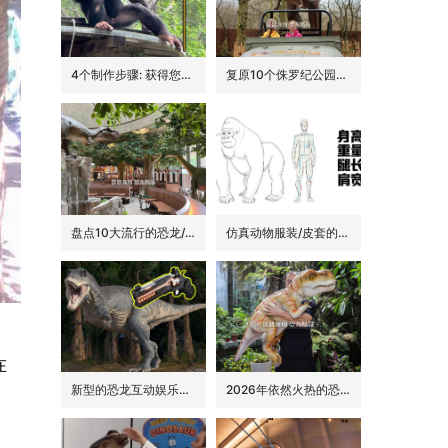
4个制作步骤: 获得您的动物手偶
复原10个侏罗纪公园里的经典恐龙品种
盘点10大流行的恐龙/侏罗纪主题花园餐吧的景观装饰
仿真动物服装/皮套的6大卖点
在
新型的恐龙互动娱乐设备/设施: 激光枪射击启动恐龙
2026年依然火热的恐龙手偶道具