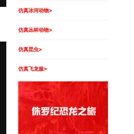
仿真冰河动物>
仿真丛林动物>
仿真昆虫>
仿真飞龙服>