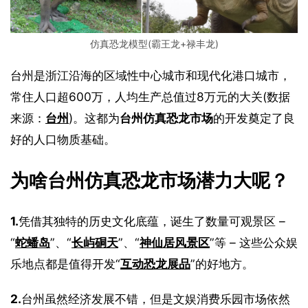
仿真恐龙模型(霸王龙+禄丰龙)
台州是浙江沿海的区域性中心城市和现代化港口城市，
常住人口超600万，人均生产总值过8万元的大关(数据
来源：
台州
)。这都为
台州仿真恐龙市场
的开发奠定了良
好的人口物质基础。
为啥台州仿真恐龙市场潜力大呢？
1.
凭借其独特的历史文化底蕴，诞生了数量可观景区 – 
“
蛇蟠岛
”、“
长屿硐天
”、“
神仙居风景区
”等 – 这些公众娱
乐地点都是值得开发“
互动恐龙展品
”的好地方。
2.
台州虽然经济发展不错，但是文娱消费乐园市场依然