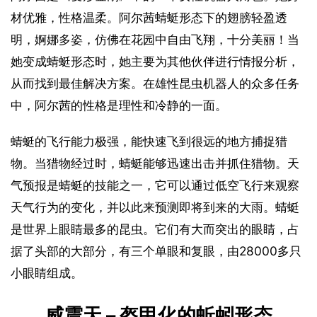
材优雅，性格温柔。阿尔茜蜻蜓形态下的翅膀轻盈透
明，婀娜多姿，仿佛在花园中自由飞翔，十分美丽！当
她变成蜻蜓形态时，她主要为其他伙伴进行情报分析，
从而找到最佳解决方案。在雄性昆虫机器人的众多任务
中，阿尔茜的性格是理性和冷静的一面。
蜻蜓的飞行能力极强，能快速飞到很远的地方捕捉猎
物。当猎物经过时，蜻蜓能够迅速出击并抓住猎物。天
气预报是蜻蜓的技能之一，它可以通过低空飞行来观察
天气行为的变化，并以此来预测即将到来的大雨。蜻蜓
是世界上眼睛最多的昆虫。它们有大而突出的眼睛，占
据了头部的大部分，有三个单眼和复眼，由28000多只
小眼睛组成。
威震天 – 盔甲化的蚯蚓形态