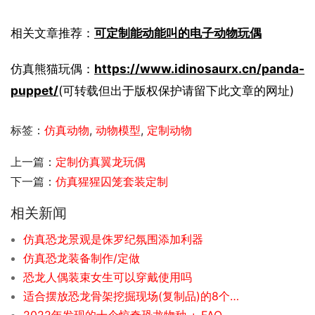
相关文章推荐：
可定制能动能叫的电子动物玩偶
仿真熊猫玩偶：
https://www.idinosaurx.cn/panda-
puppet/
(可转载但出于版权保护请留下此文章的网址)
标签：
仿真动物
,
动物模型
,
定制动物
上一篇：
定制仿真翼龙玩偶
下一篇：
仿真猩猩囚笼套装定制
相关新闻
仿真恐龙景观是侏罗纪氛围添加利器
仿真恐龙装备制作/定做
恐龙人偶装束女生可以穿戴使用吗
适合摆放恐龙骨架挖掘现场(复制品)的8个主要娱乐地点
2022年发现的十个惊奇恐龙物种 + FAQ