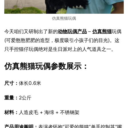
仿真熊猫玩偶
今天咱们又研制出了新的
动物玩偶产品
 – 
仿真熊猫
玩偶
(可爱憨憨肥肥的造型，极度吸引小孩子们的目光)。这
只手控猫仔玩偶绝对是生日派对上的人气道具之一。
仿真熊猫玩偶参数展示：
尺寸：
体长0.6米
重量：
2公斤
材料：
人造皮毛 + 海绵 + 不锈钢架
产品用途阐明：
表演者怀抱“可爱的熊猫”单手控制其“嘴