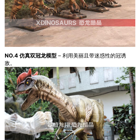
NO.4 仿真双冠龙模型
– 利用美丽且带迷惑性的冠诱
敌。