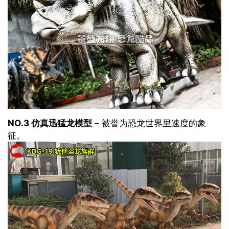
NO.3 仿真迅猛龙模型
– 被誉为恐龙世界里速度的象
征。