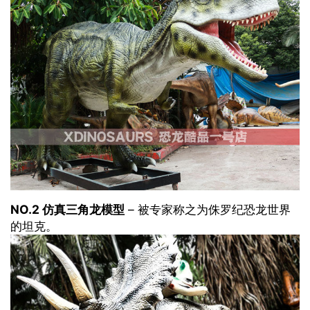
NO.2 仿真三角龙模型
– 被专家称之为侏罗纪恐龙世界
的坦克。