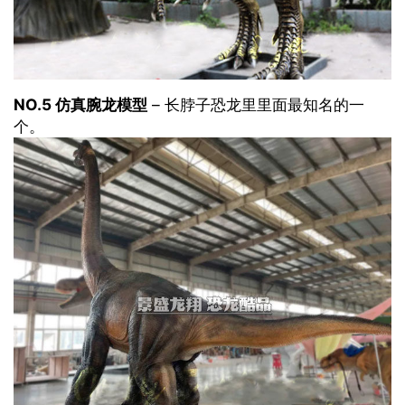
NO.5 仿真腕龙模型
– 长脖子恐龙里里面最知名的一
个。