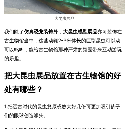
大昆虫展品
我们除了
仿真恐龙装饰
外，
大昆虫模型展品
亦可装饰在
古生物馆当中，这些动辄2-3米体长的巨型昆虫可以动
可以鸣叫，能给古生物馆那种严肃的氛围带来互动游玩
的乐趣。
把大昆虫展品放置在古生物馆的好
处有哪些？
1.
把远古时代的昆虫复原或放大好几倍可更加吸引孩子
们的眼球创造噱头。