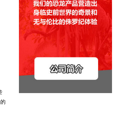
些
友的
。