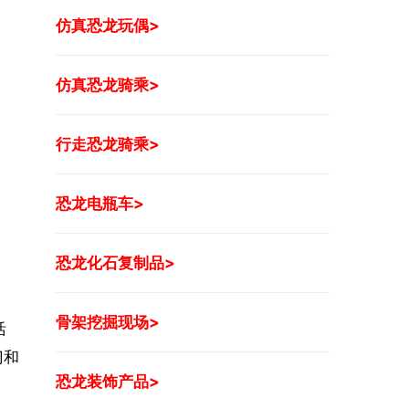
仿真恐龙玩偶>
仿真恐龙骑乘>
行走恐龙骑乘>
恐龙电瓶车>
恐龙化石复制品>
骨架挖掘现场>
活
门和
恐龙装饰产品>