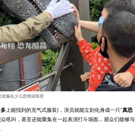
恐龙服在少儿思维训练营
多多
上能找到的充气式服装)，演员就能立刻化身成一只“
真恐
观众吼叫，甚至还能聚集在一起表演打斗场面… 观众们能够与
。