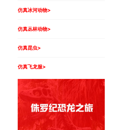
仿真冰河动物>
仿真丛林动物>
仿真昆虫>
仿真飞龙服>