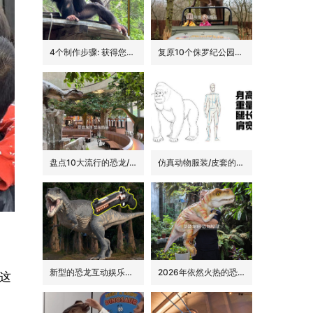
4个制作步骤: 获得您的动物手偶
复原10个侏罗纪公园里的经典恐龙品种
盘点10大流行的恐龙/侏罗纪主题花园餐吧的景观装饰
仿真动物服装/皮套的6大卖点
新型的恐龙互动娱乐设备/设施: 激光枪射击启动恐龙
2026年依然火热的恐龙手偶道具
这