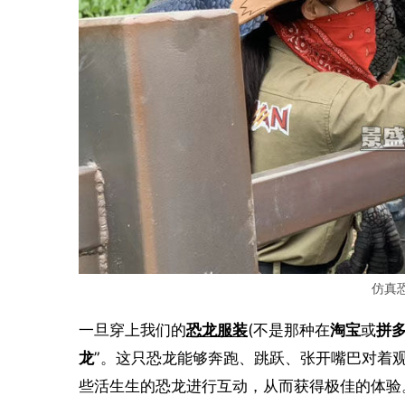
仿真
一旦穿上我们的
恐龙服装
(不是那种在
淘宝
或
拼
龙
”。这只恐龙能够奔跑、跳跃、张开嘴巴对着
些活生生的恐龙进行互动，从而获得极佳的体验