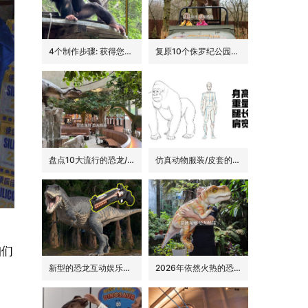
4个制作步骤: 获得您的动物手偶
复原10个侏罗纪公园里的经典恐龙品种
盘点10大流行的恐龙/侏罗纪主题花园餐吧的景观装饰
仿真动物服装/皮套的6大卖点
咱们
新型的恐龙互动娱乐设备/设施: 激光枪射击启动恐龙
2026年依然火热的恐龙手偶道具