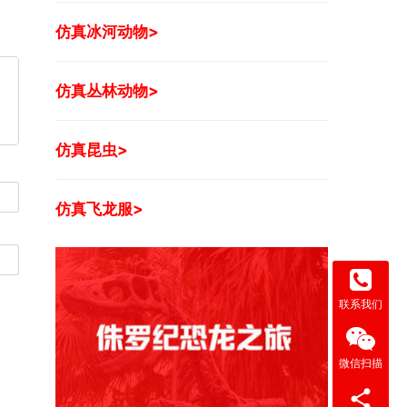
仿真冰河动物>
仿真丛林动物>
仿真昆虫>
仿真飞龙服>
联系我们
微信扫描