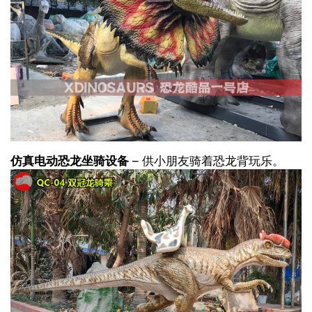
仿真电动恐龙坐骑设备
– 供小朋友骑着恐龙背玩乐。