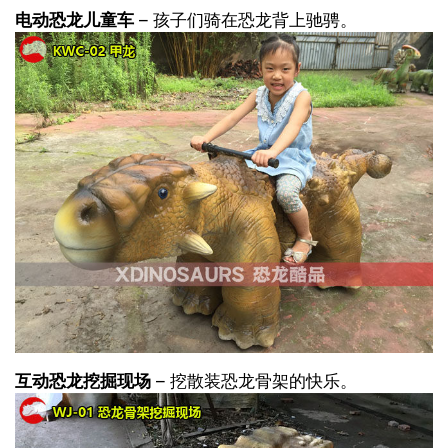
电动恐龙儿童车
– 孩子们骑在恐龙背上驰骋。
互动恐龙挖掘现场
– 挖散装恐龙骨架的快乐。