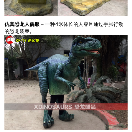
仿真恐龙人偶服
– 一种4米体长的人穿且通过手脚行动
的恐龙装束。