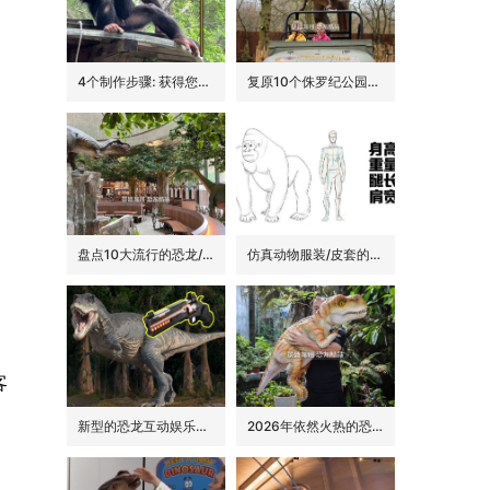
4个制作步骤: 获得您的动物手偶
复原10个侏罗纪公园里的经典恐龙品种
盘点10大流行的恐龙/侏罗纪主题花园餐吧的景观装饰
仿真动物服装/皮套的6大卖点
客
新型的恐龙互动娱乐设备/设施: 激光枪射击启动恐龙
2026年依然火热的恐龙手偶道具