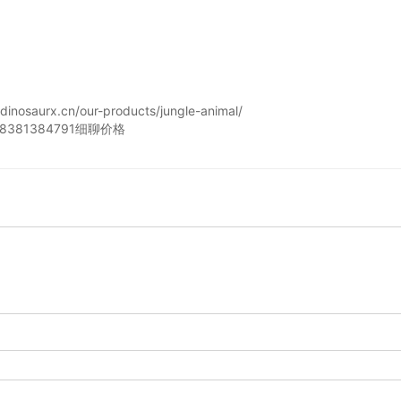
urx.cn/our-products/jungle-animal/
81384791细聊价格