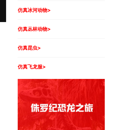
仿真冰河动物>
仿真丛林动物>
仿真昆虫>
仿真飞龙服>