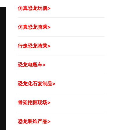
仿真恐龙玩偶>
仿真恐龙骑乘>
行走恐龙骑乘>
恐龙电瓶车>
恐龙化石复制品>
骨架挖掘现场>
恐龙装饰产品>