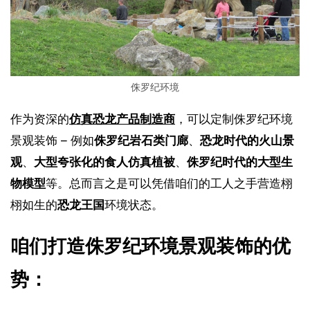
侏罗纪环境
作为资深的
仿真恐龙产品制造商
，可以定制侏罗纪环境
景观装饰 – 例如
侏罗纪岩石类门廊
、
恐龙时代的火山景
观
、
大型夸张化的食人仿真植被
、
侏罗纪时代的大型生
物模型
等。总而言之是可以凭借咱们的工人之手营造栩
栩如生的
恐龙王国
环境状态。
咱们打造侏罗纪环境景观装饰的优
势：