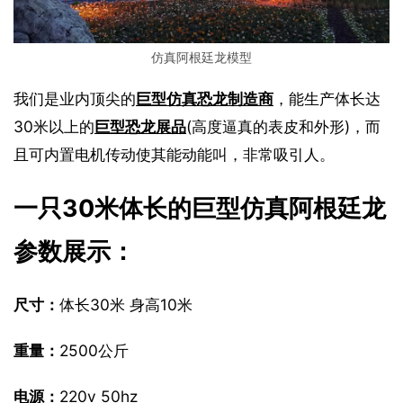
仿真阿根廷龙模型
我们是业内顶尖的
巨型仿真恐龙制造商
，能生产体长达
30米以上的
巨型恐龙展品
(高度逼真的表皮和外形)，而
且可内置电机传动使其能动能叫，非常吸引人。
一只30米体长的巨型仿真阿根廷龙
参数展示：
尺寸：
体长30米 身高10米
重量：
2500公斤
电源：
220v 50hz