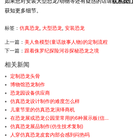
如果您对安装大型恐龙/动物等还有疑惑的话请
联系我们
获知更多细节。
标签：
仿真恐龙
,
大型恐龙
,
安装恐龙
上一篇：
美人鱼模型(童话故事人物)的定制流程
下一篇：
跟着侏罗纪探险河谷探秘恐龙之境
相关新闻
定制恐龙头骨
博物馆恐龙制作
恐龙园设备供应商
仿真恐龙设计制作的难度怎么样
儿童节里的仿真恐龙演绎商机
在恐龙展或恐龙公园里常用的6种展示板(信息牌)
仿真恐龙展品制作(仿生技术复制)
人穿仿真恐龙皮套内部会感到闷热吗