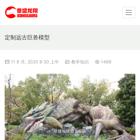
定制远古巨兽模型
11 8 月, 2020 8:30 上午
教学知识
1496