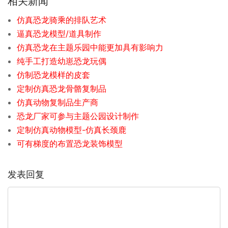
相关新闻
仿真恐龙骑乘的排队艺术
逼真恐龙模型/道具制作
仿真恐龙在主题乐园中能更加具有影响力
纯手工打造幼崽恐龙玩偶
仿制恐龙模样的皮套
定制仿真恐龙骨骼复制品
仿真动物复制品生产商
恐龙厂家可参与主题公园设计制作
定制仿真动物模型-仿真长颈鹿
可有梯度的布置恐龙装饰模型
发表回复