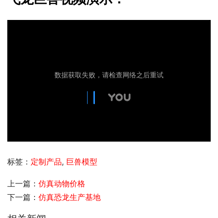
标签：
定制产品
,
巨兽模型
上一篇：
仿真动物价格
下一篇：
仿真恐龙生产基地