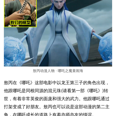
敖丙动漫人物 · 哪吒之魔童闹海
敖丙在《哪吒》这部电影中以龙王第三子的角色出现，
他跟哪吒是同根同源的混元珠(请看第一部《哪吒》)转
世，有着非常英俊的面庞和强大的武力。他跟哪吒通过
打架变成了好朋友。敖丙也可以说是这部动漫的第二主
角，在哪吒成长的道路上有着亦师亦友的情谊。