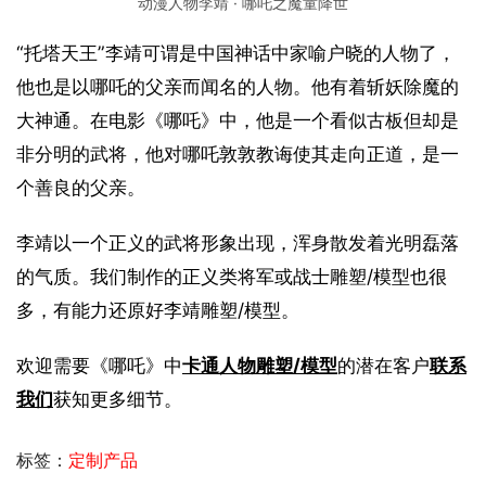
动漫人物李靖 · 哪吒之魔童降世
“托塔天王”李靖可谓是中国神话中家喻户晓的人物了，
他也是以哪吒的父亲而闻名的人物。他有着斩妖除魔的
大神通。在电影《哪吒》中，他是一个看似古板但却是
非分明的武将，他对哪吒敦敦教诲使其走向正道，是一
个善良的父亲。
李靖以一个正义的武将形象出现，浑身散发着光明磊落
的气质。我们制作的正义类将军或战士雕塑/模型也很
多，有能力还原好李靖雕塑/模型。
欢迎需要《哪吒》中
卡通人物雕塑/模型
的潜在客户
联系
我们
获知更多细节。
标签：
定制产品