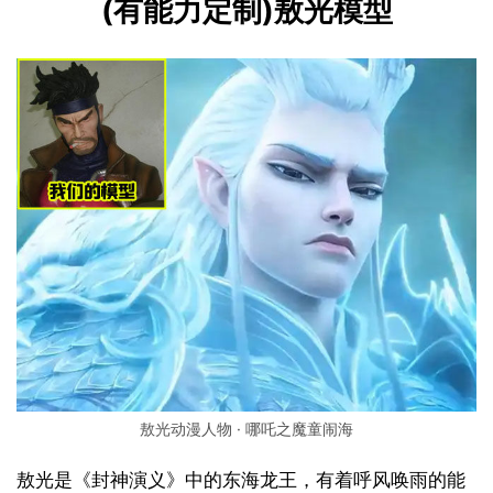
(有能力定制)敖光模型
敖光动漫人物 · 哪吒之魔童闹海
敖光是《封神演义》中的东海龙王，有着呼风唤雨的能