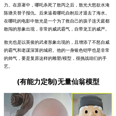
力。在原著中，哪吒杀死了敖丙之后，敖光大怒欲水淹
陈塘关替子报仇。后来逼着哪吒自刎后才退去了海水。
在哪吒的电影中敖光是一个为了救自己的孩子连天庭都
敢闯的形象出现，非常的威武霸气，自带龙王的威严。
敖光也是以英俊的武者形象出现的，且增添了不怒自威
的霸气和老谋深算的城府。他的一身银色铠甲也是非常
的帅气，要是复原这样的雕塑/模型，很挑战咱们的手
艺。
(有能力定制)无量仙翁模型