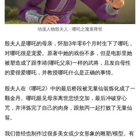
动漫人物殷夫人 · 哪吒之魔童降世
殷夫人是哪吒的母亲，怀胎3年零6个月时生下了哪吒，
对哪吒很是宠爱。原著中她的戏份不多，但是电影里她
被塑造成了跟李靖(哪吒父亲)一样的武将，且发自母性
的爱很爱哪吒，并教授哪吒什么是正确的事情。
殷夫人在《哪吒2》中的最后桥段被无量仙翁炼化成了一
颗金丹。哪吒眼见母亲离世悲愤交加，最后冲破穿心
咒，并淬炼完了自己的肉身，跟敖丙一起打败了无量仙
翁。
我们曾经也制作过很多美女或少女形象的雕塑/模型。有