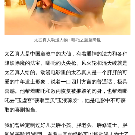
太乙真人动漫人物 · 哪吒之魔童降世
太乙真人是中国道教中的大仙，有着通神的法力和各种
降妖除魔的法宝。哪吒的火尖枪、风火轮和混天绫就是
太乙真人给的。动漫电影里的太乙真人是一个胖胖的可
爱的中年道士形象，说着一口四川方言的普通话，极具
喜感。他帮着哪吒和敖丙恢复被摧毁的肉身，也帮着哪
吒去“玉虚宫”获取宝贝“玉液琼浆”，他是电影中不可获
取的喜剧担当。
我们曾经定制过好几类胖小孩、胖老头、胖修道士、胖
和尚等雕塑/模型，有着丰富的经验可以把动漫人物太乙