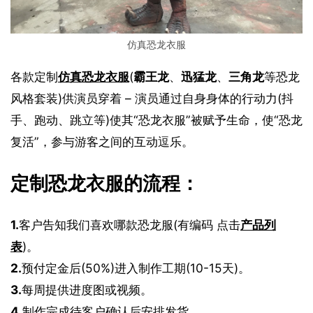
仿真恐龙衣服
各款定制
仿真恐龙衣服
(
霸王龙
、
迅猛龙
、
三角龙
等恐龙
风格套装)供演员穿着 – 演员通过自身身体的行动力(抖
手、跑动、跳立等)使其“恐龙衣服”被赋予生命，使“恐龙
复活”，参与游客之间的互动逗乐。
定制恐龙衣服的流程：
1.
客户告知我们喜欢哪款恐龙服(有编码 点击
产品列
表
)。
2.
预付定金后(50%)进入制作工期(10-15天)。
3.
每周提供进度图或视频。
4.
制作完成待客户确认后安排发货。