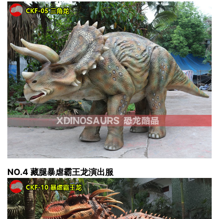
NO.4 藏腿暴虐霸王龙演出服