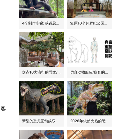
4个制作步骤: 获得您的动物手偶
复原10个侏罗纪公园里的经典恐龙品种
盘点10大流行的恐龙/侏罗纪主题花园餐吧的景观装饰
仿真动物服装/皮套的6大卖点
的客
新型的恐龙互动娱乐设备/设施: 激光枪射击启动恐龙
2026年依然火热的恐龙手偶道具