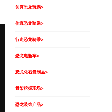
仿真恐龙玩偶>
仿真恐龙骑乘>
行走恐龙骑乘>
恐龙电瓶车>
恐龙化石复制品>
骨架挖掘现场>
恐龙装饰产品>