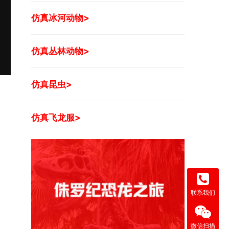
仿真冰河动物>
仿真丛林动物>
仿真昆虫>
仿真飞龙服>
联系我们
微信扫描