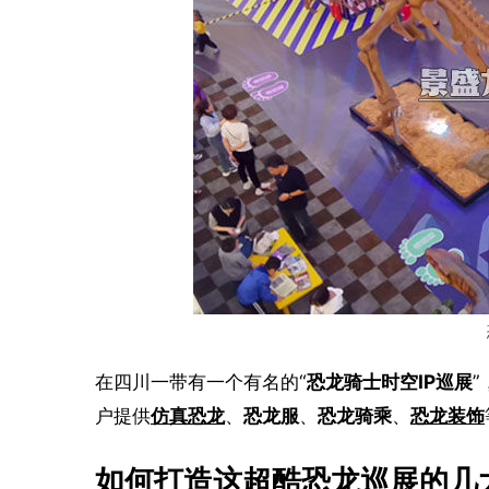
在四川一带有一个有名的“
恐龙骑士时空IP巡展
户提供
仿真恐龙
、
恐龙服
、
恐龙骑乘
、
恐龙装饰
如何打造这超酷恐龙巡展的几