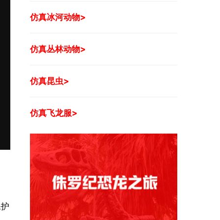
仿真冰河动物>
仿真丛林动物>
仿真昆虫>
仿真飞龙服>
保护