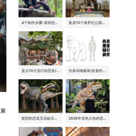
4个制作步骤: 获得您的动物手偶
复原10个侏罗纪公园里的经典恐龙品种
盘点10大流行的恐龙/侏罗纪主题花园餐吧的景观装饰
仿真动物服装/皮套的6大卖点
速聚
新型的恐龙互动娱乐设备/设施: 激光枪射击启动恐龙
2026年依然火热的恐龙手偶道具