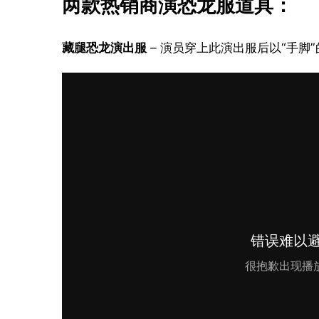
两款热销商演恐龙服道具：
藏腿恐龙演出服
 – 演员穿上此演出服后以“手