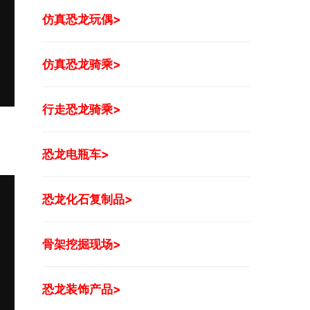
仿真恐龙玩偶>
仿真恐龙骑乘>
行走恐龙骑乘>
恐龙电瓶车>
恐龙化石复制品>
骨架挖掘现场>
恐龙装饰产品>