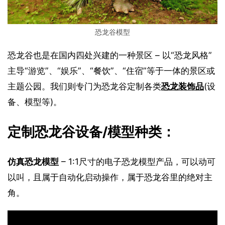
恐龙谷模型
恐龙谷也是在国内四处兴建的一种景区 – 以“恐龙风格”
主导“游览”、“娱乐”、“餐饮”、“住宿”等于一体的景区或
主题公园。我们则专门为恐龙谷定制各类
恐龙装饰品
(设
备、模型等)。
定制恐龙谷设备/模型种类：
仿真恐龙模型
 – 1:1尺寸的电子恐龙模型产品，可以动可
以叫，且属于自动化启动操作，属于恐龙谷里的绝对主
角。