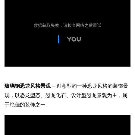
玻璃钢恐龙风格景观
 – 创意型的一种恐龙风格的装饰景
观，以恐龙型态、恐龙化石、设计型恐龙景观为主，属
于绝佳的装饰之一。