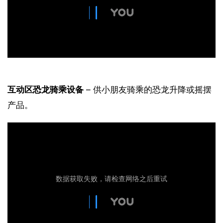
互动区恐龙骑乘设备
 – 供小朋友骑乘的恐龙升降或摇摆
产品。