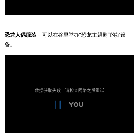
恐龙人偶服装
 – 可以在谷里举办“恐龙主题剧”的好设
备。