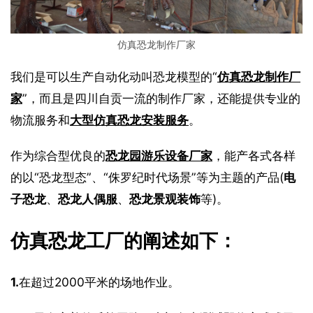
仿真恐龙制作厂家
我们是可以生产自动化动叫恐龙模型的“
仿真恐龙制作厂
家
”，而且是四川自贡一流的制作厂家，还能提供专业的
物流服务和
大型仿真恐龙安装服务
。
作为综合型优良的
恐龙园游乐设备厂家
，能产各式各样
的以“恐龙型态”、“侏罗纪时代场景”等为主题的产品(
电
子恐龙
、
恐龙人偶服
、
恐龙景观装饰
等)。
仿真恐龙工厂的阐述如下：
1.
在超过2000平米的场地作业。