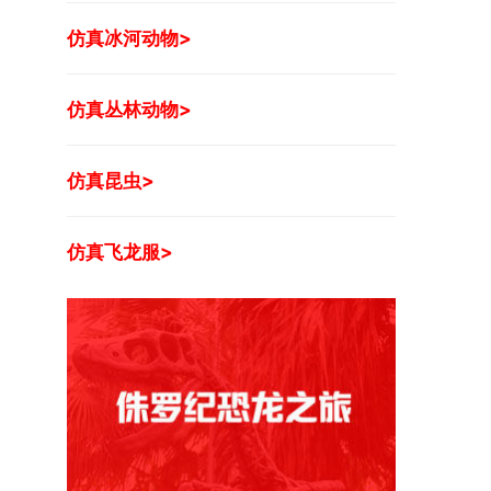
仿真冰河动物>
仿真丛林动物>
仿真昆虫>
仿真飞龙服>