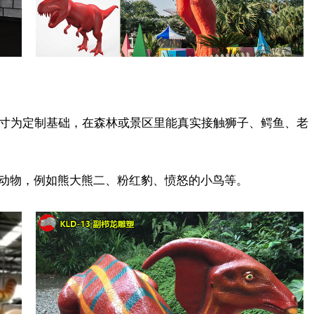
实尺寸为定制基础，在森林或景区里能真实接触狮子、鳄鱼、老
卡通动物，例如熊大熊二、粉红豹、愤怒的小鸟等。