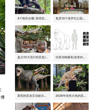
4个制作步骤: 获得您的动物手偶
复原10个侏罗纪公园里的经典恐龙品种
盘点10大流行的恐龙/侏罗纪主题花园餐吧的景观装饰
仿真动物服装/皮套的6大卖点
主
新型的恐龙互动娱乐设备/设施: 激光枪射击启动恐龙
2026年依然火热的恐龙手偶道具
、博