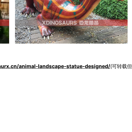
aurx.cn/animal-landscape-statue-designed/
(可转载