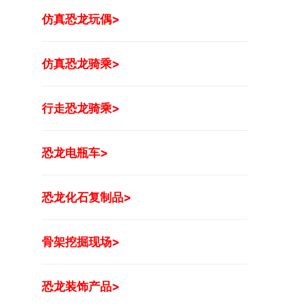
仿真恐龙玩偶>
仿真恐龙骑乘>
行走恐龙骑乘>
恐龙电瓶车>
恐龙化石复制品>
骨架挖掘现场>
恐龙装饰产品>