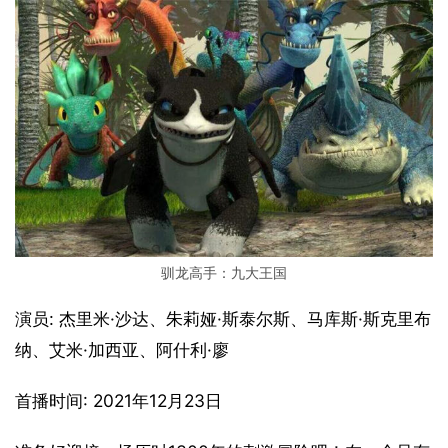
驯龙高手：九大王国
演员: 杰里米·沙达、朱莉娅·斯泰尔斯、马库斯·斯克里布
纳、艾米·加西亚、阿什利·廖
首播时间: 2021年12月23日