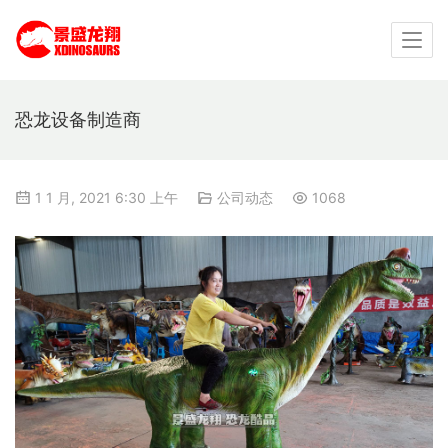
恐龙设备制造商
1 1 月, 2021 6:30 上午
公司动态
1068