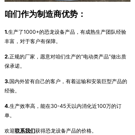
咱们作为制造商优势：
1.
生产了1000+的恐龙设备产品，有成熟生产团队经验
丰富，对于客户有保障。
2.
正规的厂家，愿意对咱们生产的“电动类产品”做出质
保承诺。
3.
国内外皆有自己的客户，有着运输和安装巨型产品的
经验。
4.
生产效率高，能在30-45天以内消化近100万的订
单。
欢迎
联系我们
获得恐龙设备产品的价格。