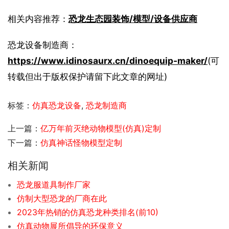
相关内容推荐：
恐龙生态园装饰/模型/设备供应商
恐龙设备制造商：
https://www.idinosaurx.cn/dinoequip-maker/
(可
转载但出于版权保护请留下此文章的网址)
标签：
仿真恐龙设备
,
恐龙制造商
上一篇：
亿万年前灭绝动物模型(仿真)定制
下一篇：
仿真神话怪物模型定制
相关新闻
恐龙服道具制作厂家
仿制大型恐龙的厂商在此
2023年热销的仿真恐龙种类排名(前10)
仿真动物展所倡导的环保意义