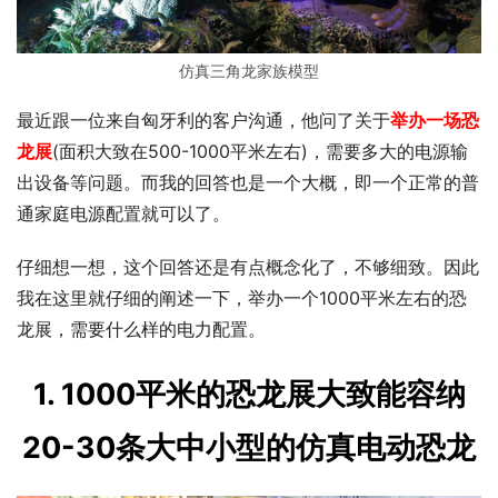
仿真三角龙家族模型
最近跟一位来自匈牙利的客户沟通，他问了关于
举办一场恐
龙展
(面积大致在500-1000平米左右)，需要多大的电源输
出设备等问题。而我的回答也是一个大概，即一个正常的普
通家庭电源配置就可以了。
仔细想一想，这个回答还是有点概念化了，不够细致。因此
我在这里就仔细的阐述一下，举办一个1000平米左右的恐
龙展，需要什么样的电力配置。
1. 1000平米的恐龙展大致能容纳
20-30条大中小型的仿真电动恐龙