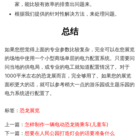
家，能比较有效率的排查出问题来。
根据我们提供的针对性解决方法，来处理问题。
总结
如果您想觉得上面的专业参数比较复杂，完全可以在您展览
的场地中使用一个小型商场单层的电力配置系统。只需要问
问当地的供电局，或专业的电工就知道配置情况了。对于
1000平米左右的恐龙展而言，完全够用了。如果您的展览
面积更大的话，就可以参考稍大一点的游乐园或主题乐园的
电力系统进行配置了。
标签：
恐龙展览
上一篇：
怎样制作一辆电动恐龙骑乘车(儿童车)
下一篇：
想要在人民公园打造灯会的话要准备什么