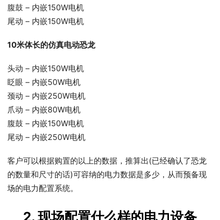
腹鼓 – 内嵌150W电机
尾动 – 内嵌150W电机
10米体长的仿真电动恐龙
头动 – 内嵌150W电机
眨眼 – 内嵌50W电机
颈动 – 内嵌250W电机
爪动 – 内嵌80W电机
腹鼓 – 内嵌150W电机
尾动 – 内嵌250W电机
客户可以根据购置的以上的数据，推算出(已经确认了恐龙
的数量和尺寸的话)可容纳的电力数据是多少，从而预备现
场的电力配置系统。
2. 现场配置什么样的电力设备