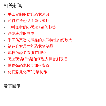
相关新闻
手工定制的仿真恐龙道具
如何打造恐龙主题快餐店
10种独特的小恐龙+趣问趣答
恐龙表演服制作
手工仿真恐龙展品的人气特性如何放大
制造真实尺寸的恐龙复制品
流行的恐龙衣服有哪些
恐龙玩偶(手偶)如何融入舞台剧表演
博物馆恐龙模型如何安置
仿真恐龙化石/骨架制作
发表回复