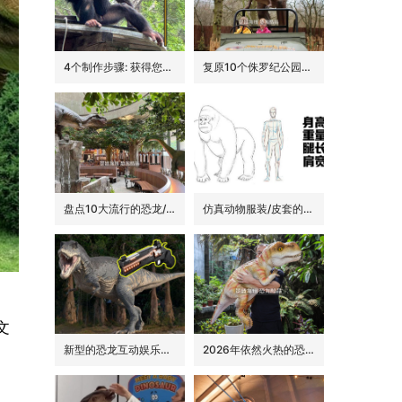
4个制作步骤: 获得您的动物手偶
复原10个侏罗纪公园里的经典恐龙品种
盘点10大流行的恐龙/侏罗纪主题花园餐吧的景观装饰
仿真动物服装/皮套的6大卖点
文
新型的恐龙互动娱乐设备/设施: 激光枪射击启动恐龙
2026年依然火热的恐龙手偶道具