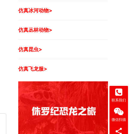
仿真冰河动物>
仿真丛林动物>
仿真昆虫>
仿真飞龙服>
联系我们
微信扫描