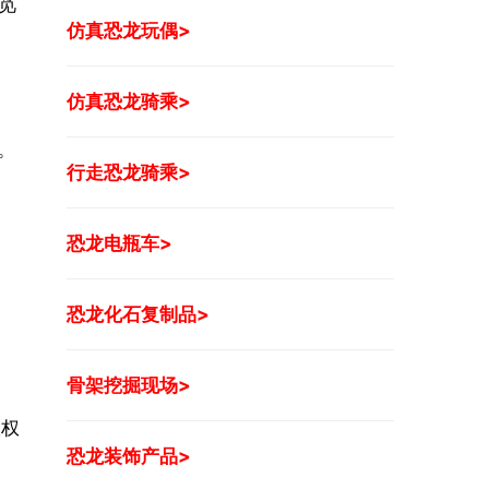
觅
仿真恐龙玩偶>
仿真恐龙骑乘>
。
行走恐龙骑乘>
恐龙电瓶车>
恐龙化石复制品>
骨架挖掘现场>
版权
恐龙装饰产品>