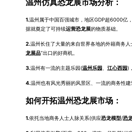
温州仿真恐龙展市场分析：
1.
温州属于中国百强城市，地区GDP超6000亿，
据就奠定了可持续
运营恐龙展
的物质基础。
2.
温州长住了大量的来自世界各地的外籍商务人
龙展品
”出口的好商机。
3.
温州有一流的主题乐园(
温州乐园
、
江心西园
4.
温州也有风光秀丽的风景区、一流的商务性建
如何开拓温州恐龙展市场：
1.
依托当地商务人士人脉关系(供应
恐龙模型
/
恐