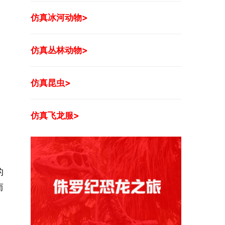
仿真冰河动物>
仿真丛林动物>
仿真昆虫>
仿真飞龙服>
的
而