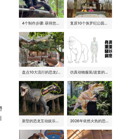
4个制作步骤: 获得您的动物手偶
复原10个侏罗纪公园里的经典恐龙品种
盘点10大流行的恐龙/侏罗纪主题花园餐吧的景观装饰
仿真动物服装/皮套的6大卖点
塑
引
新型的恐龙互动娱乐设备/设施: 激光枪射击启动恐龙
2026年依然火热的恐龙手偶道具