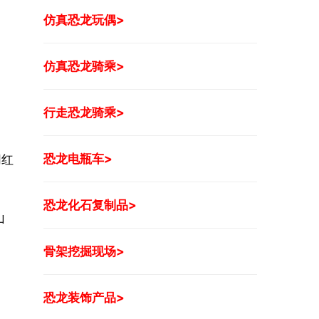
仿真恐龙玩偶>
仿真恐龙骑乘>
行走恐龙骑乘>
恐龙电瓶车>
网红
。
恐龙化石复制品>
山
骨架挖掘现场>
恐龙装饰产品>