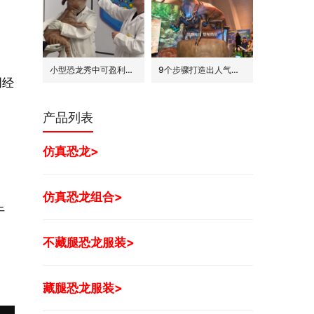
小型恐龙秀中可盈利的7种模式
9个步骤打造出人气旺的巨型昆虫世界展
创经
产品列表
仿真恐龙>
仿真恐龙组合>
于
不藏腿恐龙服装>
藏腿恐龙服装>