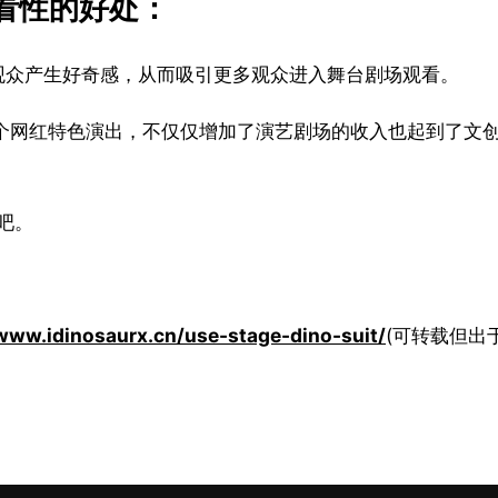
看性的好处：
观众产生好奇感，从而吸引更多观众进入舞台剧场观看。
一个网红特色演出，不仅仅增加了演艺剧场的收入也起到了文
吧。
/www.idinosaurx.cn/use-stage-dino-suit/
(可转载但出