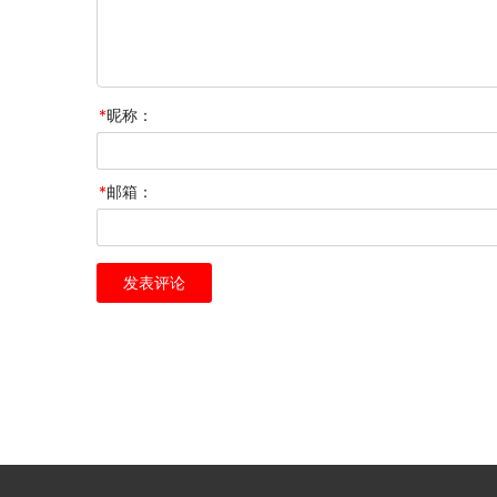
*
昵称：
*
邮箱：