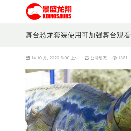
舞台恐龙套装使用可加强舞台观看
14 10 月, 2020 6:00 上午
公司动态
1361