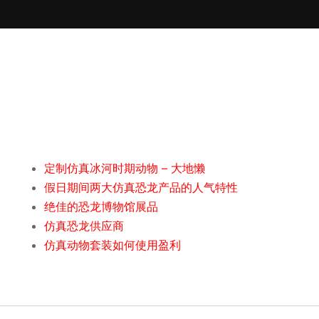
定制仿真冰河时期动物 – 大地懒
假日期间两大仿真恐龙产品的人气特性
绝佳的恐龙博物馆展品
仿真恐龙供应商
仿真动物套装如何使用盈利