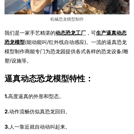
机械恐龙模型制作
我们是一家手艺精湛的
动态恐龙工厂
，可
生产逼真动态
恐龙模型
(能动能叫/红外线自动感应)。一流的逼真恐龙
模型制作商能专门为恐龙园提供各式各样的恐龙设备/雕
塑/设施等。
逼真动态恐龙模型特性：
1.
高度逼真的外形和型态。
2.
动作流畅仿似真恐龙回归。
3.
人一靠近就自动动叫起来。