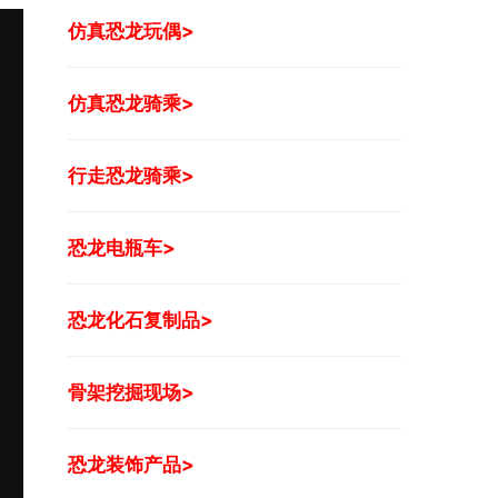
仿真恐龙玩偶>
仿真恐龙骑乘>
行走恐龙骑乘>
恐龙电瓶车>
恐龙化石复制品>
骨架挖掘现场>
恐龙装饰产品>