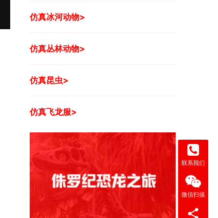
仿真冰河动物>
仿真丛林动物>
仿真昆虫>
仿真飞龙服>
联系我们
微信扫描