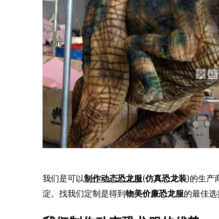
我们是可以
制作动态恐龙服
(
仿真恐龙装
)的生产
淀。找我们定制是得到
物美价廉恐龙服
的最佳选