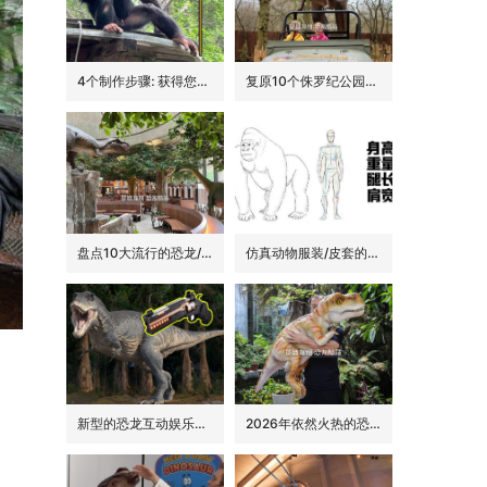
4个制作步骤: 获得您的动物手偶
复原10个侏罗纪公园里的经典恐龙品种
盘点10大流行的恐龙/侏罗纪主题花园餐吧的景观装饰
仿真动物服装/皮套的6大卖点
新型的恐龙互动娱乐设备/设施: 激光枪射击启动恐龙
2026年依然火热的恐龙手偶道具