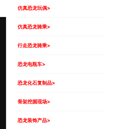
仿真恐龙玩偶>
仿真恐龙骑乘>
行走恐龙骑乘>
恐龙电瓶车>
恐龙化石复制品>
骨架挖掘现场>
恐龙装饰产品>