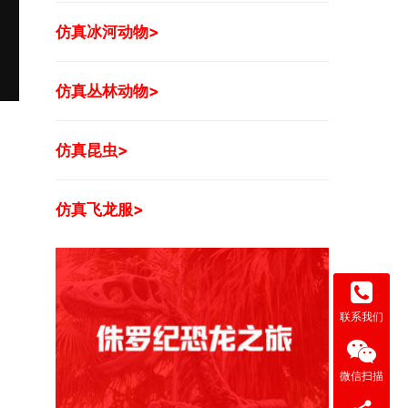
仿真冰河动物>
仿真丛林动物>
仿真昆虫>
仿真飞龙服>
联系我们
微信扫描