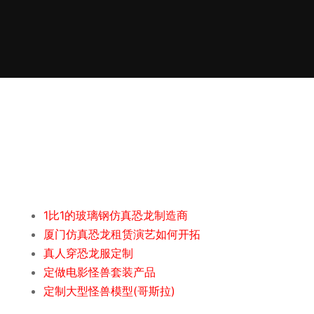
1比1的玻璃钢仿真恐龙制造商
厦门仿真恐龙租赁演艺如何开拓
真人穿恐龙服定制
定做电影怪兽套装产品
定制大型怪兽模型(哥斯拉)