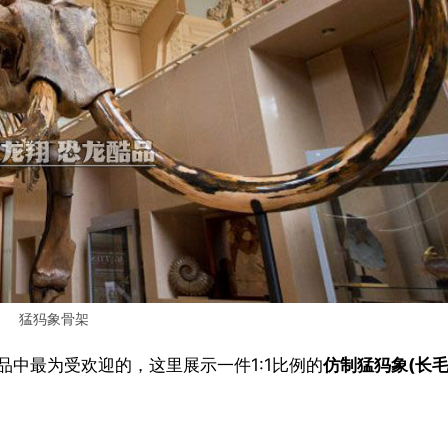
猛犸象骨架
品中最为受欢迎的，这里展示一件1:1比例的
仿制猛犸象(长