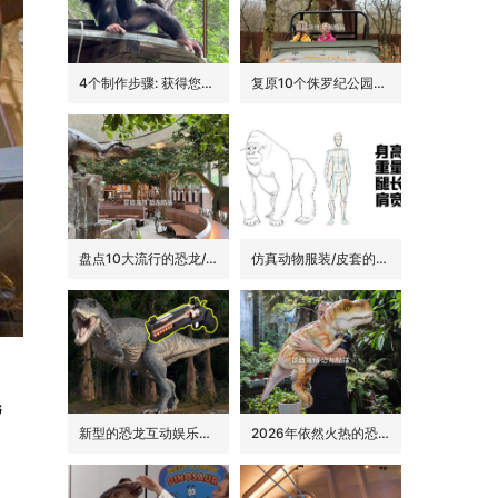
4个制作步骤: 获得您的动物手偶
复原10个侏罗纪公园里的经典恐龙品种
盘点10大流行的恐龙/侏罗纪主题花园餐吧的景观装饰
仿真动物服装/皮套的6大卖点
毛
新型的恐龙互动娱乐设备/设施: 激光枪射击启动恐龙
2026年依然火热的恐龙手偶道具