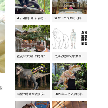
4个制作步骤: 获得您的动物手偶
复原10个侏罗纪公园里的经典恐龙品种
盘点10大流行的恐龙/侏罗纪主题花园餐吧的景观装饰
仿真动物服装/皮套的6大卖点
能
新型的恐龙互动娱乐设备/设施: 激光枪射击启动恐龙
2026年依然火热的恐龙手偶道具