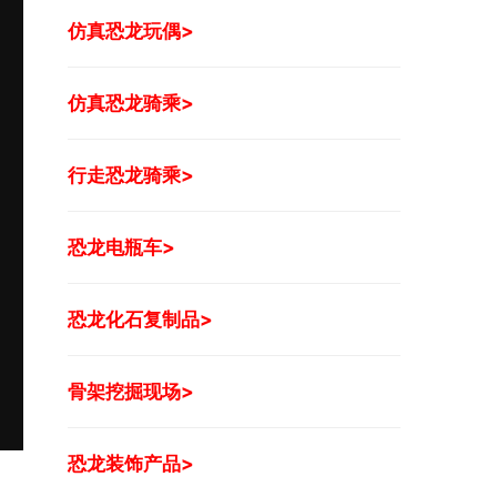
仿真恐龙玩偶>
仿真恐龙骑乘>
行走恐龙骑乘>
恐龙电瓶车>
恐龙化石复制品>
骨架挖掘现场>
恐龙装饰产品>