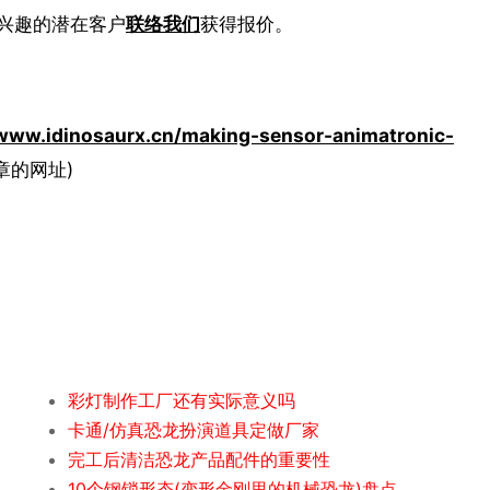
兴趣的潜在客户
联络我们
获得报价。
/www.idinosaurx.cn/making-sensor-animatronic-
章的网址)
彩灯制作工厂还有实际意义吗
卡通/仿真恐龙扮演道具定做厂家
完工后清洁恐龙产品配件的重要性
10个钢锁形态(变形金刚里的机械恐龙)盘点