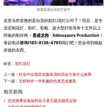
仿真恐龙出没在灯会中
这里当然首推的是自贡的彩灯/花灯公司了！而且，是专
业定制花灯、彩灯、彩船、超大型灯组等有十五年以上
经验的制作商 – 
景盛龙翔
 · 
Xdinosaurs Production
！
拿起电话
咨询(183-8138-4791)
我们吧！您会得到物超
所值的东西。
标签：
彩灯花灯
上一篇：
灯会中出现恐龙服表演的话会引发什么效果
下一篇：
怎样制作一件有趣的仿真恐龙服装
相关新闻
恐龙骑乘设备如何在儿童主题乐园里运营
大型仿真动物雕塑定做