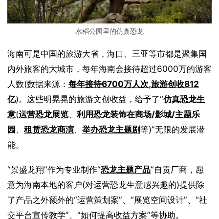
水稻公园里的仿真恐龙
海南可是中国的旅游大省，海口、三亚等市都是聚集国
内外旅客的大城市，每年海南会接待超过6000万的游客
人数(数据来源：
每年接待6700万人次,旅游创收812
亿
)。这些明晃晃的旅游文创收益，给予了“
仿真恐龙生
意
(
运营恐龙展览
、
利用恐龙装饰在商场/影城/主题乐
园
、
租赁恐龙商演
、
举办恐龙主题剧
等)”无限的发展潜
能。
“景盛龙翔”作为专业制作“
恐龙主题产品
”自贡厂商，愿
意为海南本地的客户(对运营恐龙生意感兴趣的)提供除
了产品之外额外的“运营策划案”、“展览空间设计”、“社
交平台宣传教学”、“如何提高收益方案”等协助。