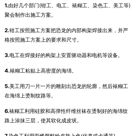
1.
由好几个部门(钳工、电工、裱糊工、染色工、美工等)
聚会制作出施工方案。
2.
钳工按照施工方案把恐龙的内部构架焊接出来，并严
格按照施工方案上的要求和尺寸。
3.
电工在焊接好的构架上安置驱动器和电机等设备。
4.
裱糊工粘贴上高密度的海绵。
5.
美工用刀一片一片的雕刻出恐龙的轮廓，然后裱糊工
在海绵上烫制纹路等。
6.
裱糊工利用硅胶和高弹性纤维丝袜在烫制好的海绵纹
路上涂抹三层，使其软化成皮状。
7.
染色工利用丙烯颜料给皮肤上色(仿真或卡通等)。