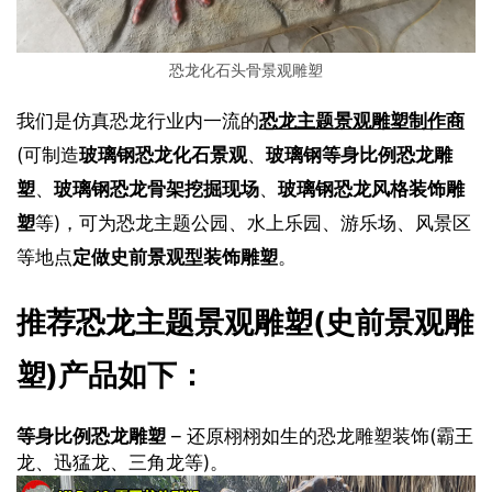
恐龙化石头骨景观雕塑
我们是仿真恐龙行业内一流的
恐龙主题景观雕塑制作商
(可制造
玻璃钢恐龙化石景观
、
玻璃钢等身比例恐龙雕
塑
、
玻璃钢恐龙骨架挖掘现场
、
玻璃钢恐龙风格装饰雕
塑
等)，可为恐龙主题公园、水上乐园、游乐场、风景区
等地点
定做史前景观型装饰雕塑
。
推荐恐龙主题景观雕塑(史前景观雕
塑)产品如下：
等身比例恐龙雕塑
– 还原栩栩如生的恐龙雕塑装饰(霸王
龙、迅猛龙、三角龙等)。