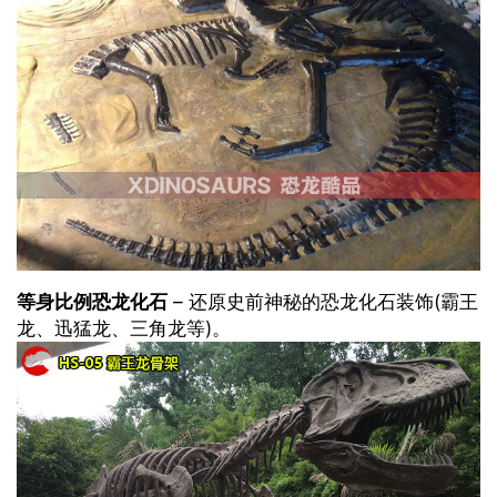
等身比例恐龙化石
– 还原史前神秘的恐龙化石装饰(霸王
龙、迅猛龙、三角龙等)。