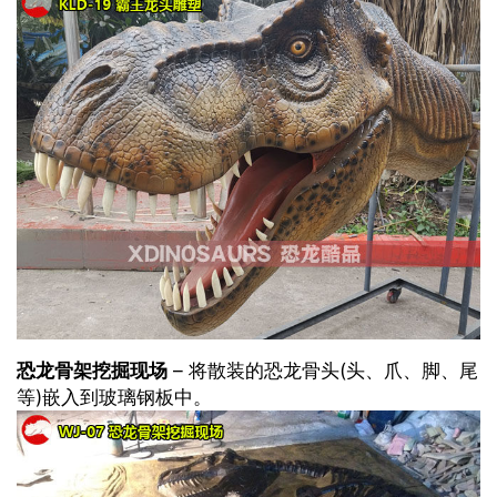
恐龙骨架挖掘现场
– 将散装的恐龙骨头(头、爪、脚、尾
等)嵌入到玻璃钢板中。