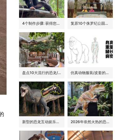
4个制作步骤: 获得您的动物手偶
复原10个侏罗纪公园里的经典恐龙品种
盘点10大流行的恐龙/侏罗纪主题花园餐吧的景观装饰
仿真动物服装/皮套的6大卖点
的
新型的恐龙互动娱乐设备/设施: 激光枪射击启动恐龙
2026年依然火热的恐龙手偶道具
，