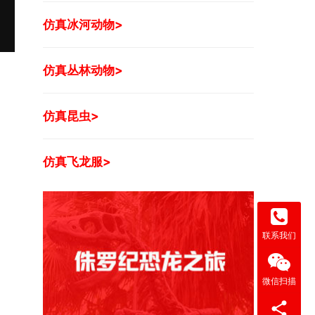
仿真冰河动物>
仿真丛林动物>
仿真昆虫>
仿真飞龙服>
联系我们
微信扫描