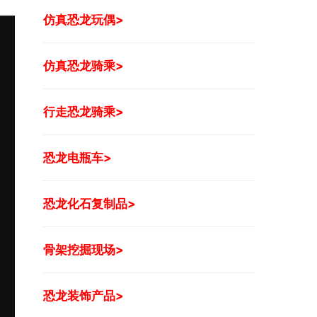
仿真恐龙玩偶>
仿真恐龙骑乘>
行走恐龙骑乘>
恐龙电瓶车>
恐龙化石复制品>
骨架挖掘现场>
恐龙装饰产品>