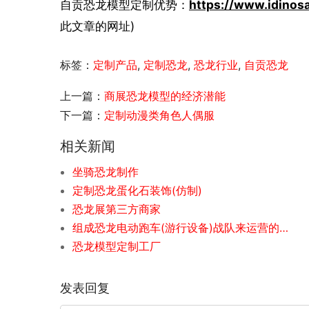
自贡恐龙模型定制优势：
https://www.idinos
此文章的网址)
标签：
定制产品
,
定制恐龙
,
恐龙行业
,
自贡恐龙
上一篇：
商展恐龙模型的经济潜能
下一篇：
定制动漫类角色人偶服
相关新闻
坐骑恐龙制作
定制恐龙蛋化石装饰(仿制)
恐龙展第三方商家
组成恐龙电动跑车(游行设备)战队来运营的好处有什么
恐龙模型定制工厂
发表回复