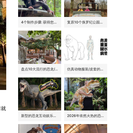
4个制作步骤: 获得您的动物手偶
复原10个侏罗纪公园里的经典恐龙品种
盘点10大流行的恐龙/侏罗纪主题花园餐吧的景观装饰
仿真动物服装/皮套的6大卖点
前就
新型的恐龙互动娱乐设备/设施: 激光枪射击启动恐龙
2026年依然火热的恐龙手偶道具