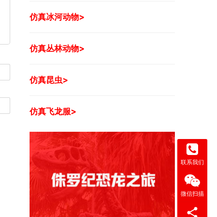
仿真冰河动物>
仿真丛林动物>
仿真昆虫>
仿真飞龙服>
联系我们
微信扫描