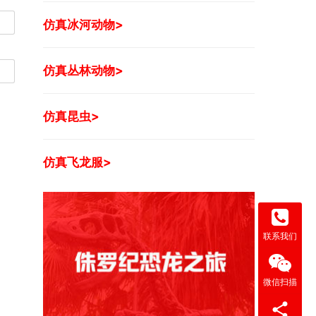
仿真冰河动物>
仿真丛林动物>
仿真昆虫>
仿真飞龙服>
联系我们
微信扫描