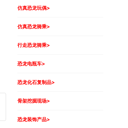
仿真恐龙玩偶>
仿真恐龙骑乘>
行走恐龙骑乘>
恐龙电瓶车>
恐龙化石复制品>
骨架挖掘现场>
恐龙装饰产品>