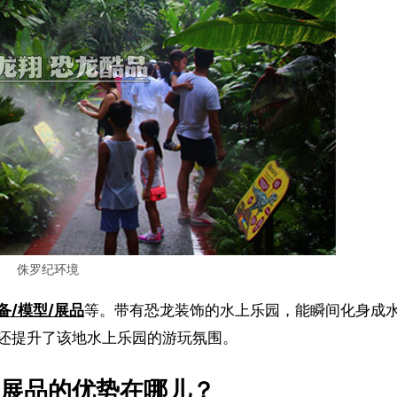
侏罗纪环境
备/模型/展品
等。带有恐龙装饰的水上乐园，能瞬间化身成
还提升了该地水上乐园的游玩氛围。
/展品的优势在哪儿？