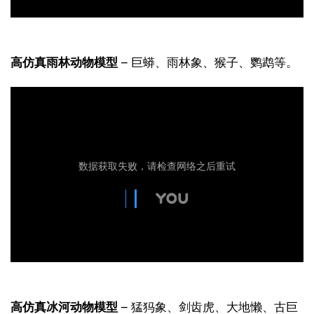
高仿真雨林动物模型
 – 巨蟒、雨林象、猴子、鹦鹉等。
高仿真冰河动物模型
 – 猛犸象、剑齿虎、大地懒、古巨