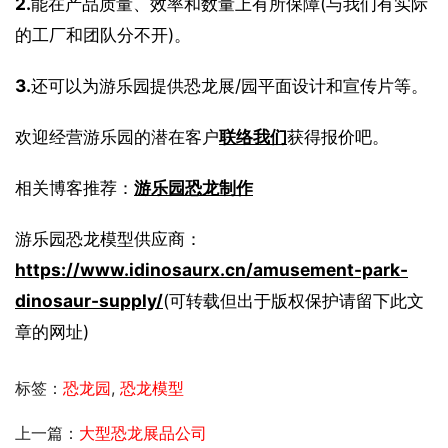
2.
能在产品质量、效率和数量上有所保障(与我们有实际
的工厂和团队分不开)。
3.
还可以为游乐园提供恐龙展/园平面设计和宣传片等。
欢迎经营游乐园的潜在客户
联络我们
获得报价吧。
相关博客推荐：
游乐园恐龙制作
游乐园恐龙模型供应商：
https://www.idinosaurx.cn/amusement-park-
dinosaur-supply/
(可转载但出于版权保护请留下此文
章的网址)
标签：
恐龙园
,
恐龙模型
上一篇：
大型恐龙展品公司